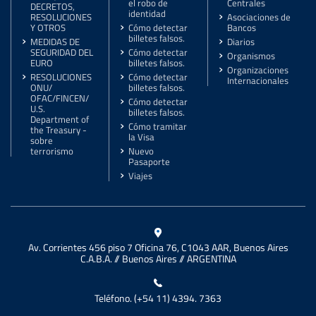
el robo de
Centrales
DECRETOS,
identidad
RESOLUCIONES
Asociaciones de
Y OTROS
Cómo detectar
Bancos
billetes falsos.
MEDIDAS DE
Diarios
SEGURIDAD DEL
Cómo detectar
Organismos
EURO
billetes falsos.
Organizaciones
RESOLUCIONES
Cómo detectar
Internacionales
ONU/
billetes falsos.
OFAC/FINCEN/
Cómo detectar
U.S.
billetes falsos.
Department of
Cómo tramitar
the Treasury -
la Visa
sobre
terrorismo
Nuevo
Pasaporte
Viajes
Av. Corrientes 456 piso 7 Oficina 76, C1043 AAR, Buenos Aires
C.A.B.A. // Buenos Aires // ARGENTINA
Teléfono. (+54 11) 4394. 7363