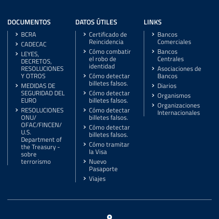
DOCUMENTOS
DATOS ÚTILES
LINKS
BCRA
Certificado de
Bancos
Reincidencia
Comerciales
CADECAC
Cómo combatir
Bancos
LEYES,
el robo de
Centrales
DECRETOS,
identidad
RESOLUCIONES
Asociaciones de
Y OTROS
Cómo detectar
Bancos
billetes falsos.
MEDIDAS DE
Diarios
SEGURIDAD DEL
Cómo detectar
Organismos
EURO
billetes falsos.
Organizaciones
RESOLUCIONES
Cómo detectar
Internacionales
ONU/
billetes falsos.
OFAC/FINCEN/
Cómo detectar
U.S.
billetes falsos.
Department of
Cómo tramitar
the Treasury -
la Visa
sobre
terrorismo
Nuevo
Pasaporte
Viajes