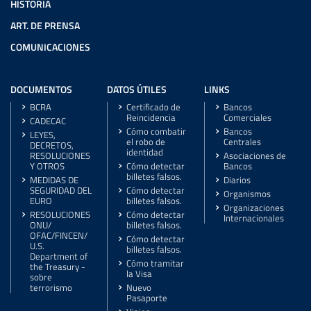
HISTORIA
ART. DE PRENSA
COMUNICACIONES
DOCUMENTOS
DATOS ÚTILES
LINKS
BCRA
Certificado de
Bancos
Reincidencia
Comerciales
CADECAC
Cómo combatir
Bancos
LEYES,
el robo de
Centrales
DECRETOS,
identidad
RESOLUCIONES
Asociaciones de
Y OTROS
Cómo detectar
Bancos
billetes falsos.
MEDIDAS DE
Diarios
SEGURIDAD DEL
Cómo detectar
Organismos
EURO
billetes falsos.
Organizaciones
RESOLUCIONES
Cómo detectar
Internacionales
ONU/
billetes falsos.
OFAC/FINCEN/
Cómo detectar
U.S.
billetes falsos.
Department of
Cómo tramitar
the Treasury -
la Visa
sobre
terrorismo
Nuevo
Pasaporte